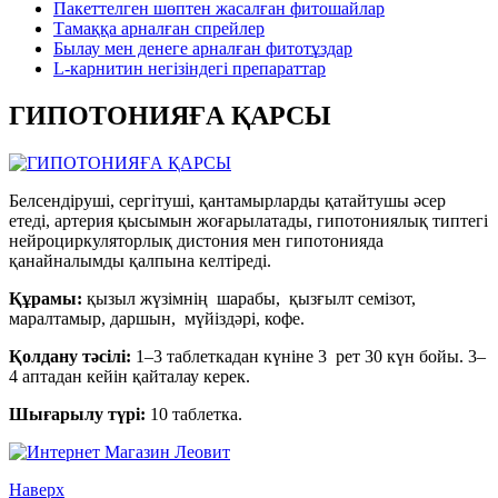
Пакеттелген шөптен жасалған фитошайлар
Тамаққа арналған спрейлер
Былау мен денеге арналған фитотұздар
L-карнитин негізіндегі препараттар
ГИПОТОНИЯҒА ҚАРСЫ
Белсендіруші, сергітуші, қантамырларды қатайтушы әсер
етеді, артерия қысымын жоғарылатады, гипотониялық типтегі
нейроциркуляторлық дистония мен гипотонияда
қанайналымды қалпына келтіреді.
Құрамы:
қызыл жүзімнің шарабы, қызғылт семізот,
маралтамыр, даршын, мүйіздәрі, кофе.
Қолдану тәсілі:
1–3 таблеткадан күніне 3 рет 30 күн бойы. 3–
4 аптадан кейін қайталау керек.
Шығарылу түрі:
10 таблетка.
Наверх