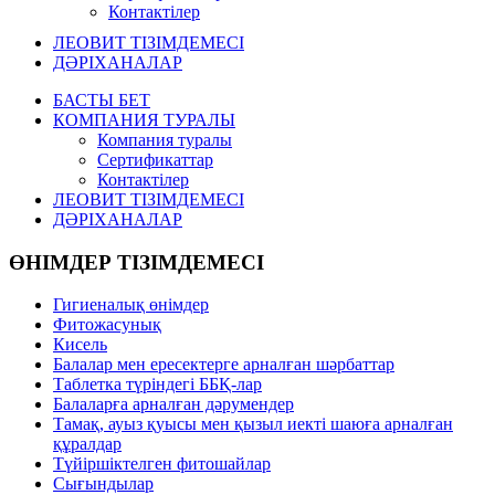
Контактілер
ЛЕОВИТ ТІЗІМДЕМЕСІ
ДӘРІХАНАЛАР
БАСТЫ БЕТ
КОМПАНИЯ ТУРАЛЫ
Компания туралы
Сертификаттар
Контактілер
ЛЕОВИТ ТІЗІМДЕМЕСІ
ДӘРІХАНАЛАР
ӨНІМДЕР ТІЗІМДЕМЕСІ
Гигиеналық өнімдер
Фитожасунық
Кисель
Балалар мен ересектерге арналған шәрбаттар
Таблетка түріндегі ББҚ-лар
Балаларға арналған дәрумендер
Тамақ, ауыз қуысы мен қызыл иекті шаюға арналған
құралдар
Түйіршіктелген фитошайлар
Сығындылар