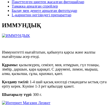
Пакеттелген шөптен жасалған фитошайлар
Тамаққа арналған спрейлер
Былау мен денеге арналған фитотұздар
L-карнитин негізіндегі препараттар
ИММУНДЫҚ
Иммунитетті нығайтатын, қабынуға қарсы және жалпы
нығайтушы әсер етеді.
Құрамы:
қызылкүрең, семізот, мия, итмұрын, гүл тозаңы,
зімбір, даршын, қара қарақат, С дәрумені, лимон, мырыш,
алма, қызылша, сұлы, крахмал, қант.
Қолдану тәсілі:
1-4 шай қасық киселді стақандағы ыстық суға
еріту керек. Күніне 1-3 рет қабылдау қажет.
Шығарылу түрі:
300 г.