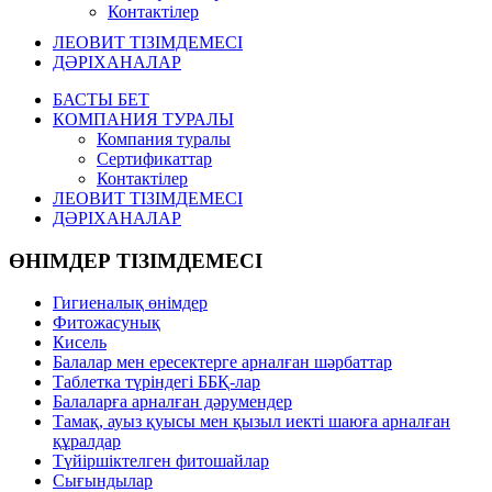
Контактілер
ЛЕОВИТ ТІЗІМДЕМЕСІ
ДӘРІХАНАЛАР
БАСТЫ БЕТ
КОМПАНИЯ ТУРАЛЫ
Компания туралы
Сертификаттар
Контактілер
ЛЕОВИТ ТІЗІМДЕМЕСІ
ДӘРІХАНАЛАР
ӨНІМДЕР ТІЗІМДЕМЕСІ
Гигиеналық өнімдер
Фитожасунық
Кисель
Балалар мен ересектерге арналған шәрбаттар
Таблетка түріндегі ББҚ-лар
Балаларға арналған дәрумендер
Тамақ, ауыз қуысы мен қызыл иекті шаюға арналған
құралдар
Түйіршіктелген фитошайлар
Сығындылар