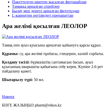
Пакеттелген шөптен жасалған фитошайлар
Тамаққа арналған спрейлер
Былау мен денеге арналған фитотұздар
L-карнитин негізіндегі препараттар
Ара желімі қосылған ЛЕОЛОР
Тамақ пен ауыз қуысына арналған қабынуға қарсы құрал.
Құрамы:
су, ара желімі тұнбасы, глицерин, калий сорбаты.
Қолдану тәсілі:
бүріккіштің саптамасын басып,
ауыз
қуысының шырышты қабығына себу керек. Күніне 2-6 рет
пайдалану қажет.
Шығарылу түрі:
50 мл.
Наверх
БІЗГЕ ЖАЗЫҢЫЗ pharm@eikos.kz