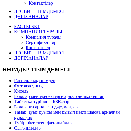
Контактілер
ЛЕОВИТ ТІЗІМДЕМЕСІ
ДӘРІХАНАЛАР
БАСТЫ БЕТ
КОМПАНИЯ ТУРАЛЫ
Компания туралы
Сертификаттар
Контактілер
ЛЕОВИТ ТІЗІМДЕМЕСІ
ДӘРІХАНАЛАР
ӨНІМДЕР ТІЗІМДЕМЕСІ
Гигиеналық өнімдер
Фитожасунық
Кисель
Балалар мен ересектерге арналған шәрбаттар
Таблетка түріндегі ББҚ-лар
Балаларға арналған дәрумендер
Тамақ, ауыз қуысы мен қызыл иекті шаюға арналған
құралдар
Түйіршіктелген фитошайлар
Сығындылар